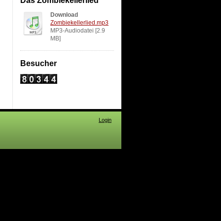
Das Zombiekellerlied
Download
Zombiekellerlied.mp3
MP3-Audiodatei [2.9
MB]
Besucher
Login