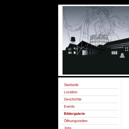
Startseite
Location
Geschichte
Events
Bildergalerie
Öffnungszeiten
Jobs