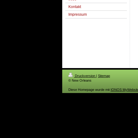
Kontakt
Impressum
Druckversion
|
Sitemap
© New Orleans
Diese Homepage wurde mit
IONOS MyWebsit